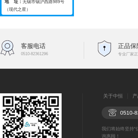
地 址：
无锡市锡沪西路989号
（现代之星）
客服电话
正品保
0510-82361296
专业厂家正
关于中恒
产
0510-8
我们将始终坚持“
询惠顾！