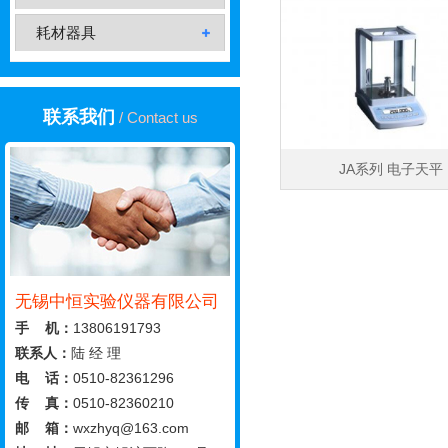
耗材器具
联系我们
/ Contact us
JA系列 电子天平
无锡中恒实验仪器有限公司
手 机：
13806191793
联系人：
陆 经 理
电 话：
0510-82361296
传 真：
0510-82360210
邮 箱：
wxzhyq@163.com