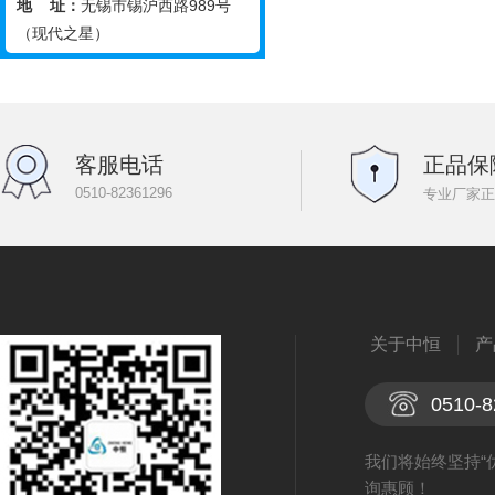
地 址：
无锡市锡沪西路989号
（现代之星）
客服电话
正品保
0510-82361296
专业厂家正
关于中恒
产
0510-8
我们将始终坚持“
询惠顾！