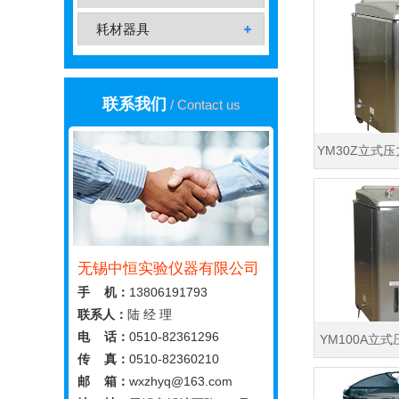
耗材器具
联系我们
/ Contact us
YM30Z立式
无锡中恒实验仪器有限公司
手 机：
13806191793
联系人：
陆 经 理
电 话：
0510-82361296
YM100A立
传 真：
0510-82360210
通型
邮 箱：
wxzhyq@163.com