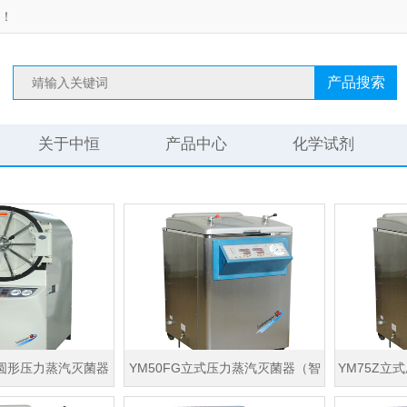
！
产品搜索
关于中恒
产品中心
化学试剂
式圆形压力蒸汽灭菌器
YM50FG立式压力蒸汽灭菌器（智
YM75Z立
型150L）
能+干燥）