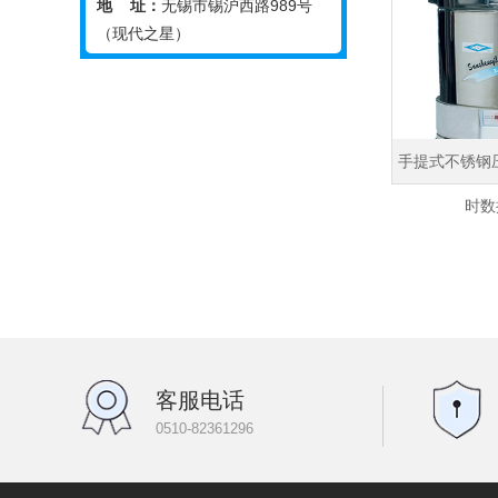
地 址：
无锡市锡沪西路989号
（现代之星）
手提式不锈钢
时数
客服电话
0510-82361296