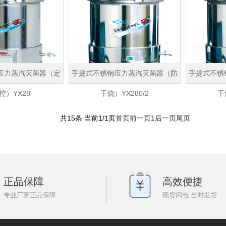
压力蒸汽灭菌器（定
手提式不锈钢压力蒸汽灭菌器（防
手提式不锈
控）YX28
干烧）YX280/2
干
共15条 当前1/1页
首页
前一页
1
后一页
尾页
正品保障
高效便捷
专业厂家正品保障
现货闪电 当时发货