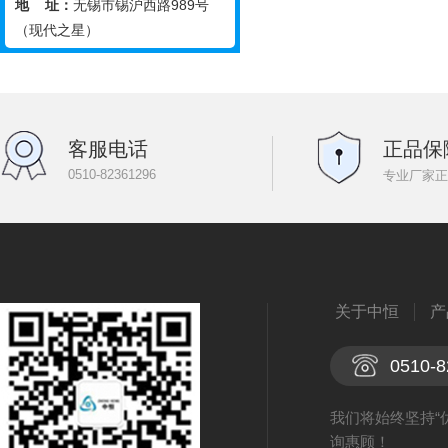
地 址：
无锡市锡沪西路989号
（现代之星）
客服电话
正品保
0510-82361296
专业厂家正
关于中恒
产
0510-8
我们将始终坚持“
询惠顾！