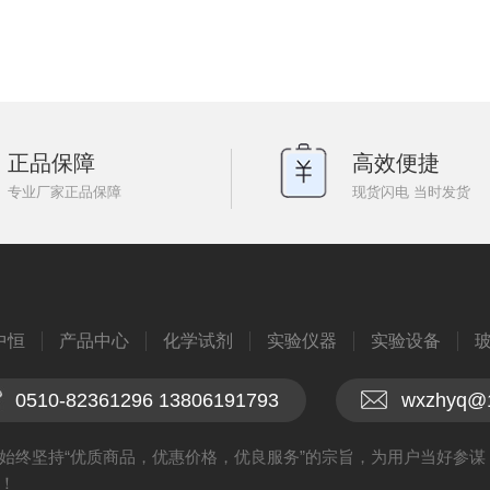
正品保障
高效便捷
专业厂家正品保障
现货闪电 当时发货
中恒
产品中心
化学试剂
实验仪器
实验设备
0510-82361296 13806191793
wxzhyq@
始终坚持“优质商品，优惠价格，优良服务”的宗旨，为用户当好参
！