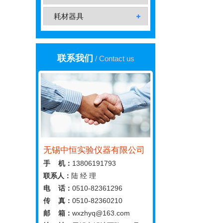
耗材器具
联系我们
/ Contact us
无锡中恒实验仪器有限公司
手 机：
13806191793
联系人：
陆 经 理
电 话：
0510-82361296
传 真：
0510-82360210
邮 箱：
wxzhyq@163.com