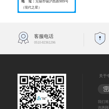
地 址：
无锡市锡沪西路989号
（现代之星）
客服电话
0510-82361296
关于
我们将
询惠顾