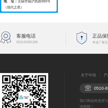
地 址：
无锡市锡沪西路989号
（现代之星）
客服电话
正品保
0510-82361296
专业厂家正
关于中恒
产
0510-8
我们将始终坚持“
询惠顾！