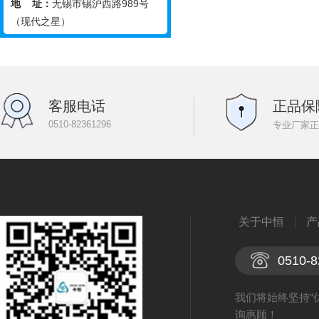
地 址：
无锡市锡沪西路989号
（现代之星）
客服电话
正品保
0510-82361296
专业厂家正
关于中恒
产
0510-8
我们将始终坚持“
询惠顾！